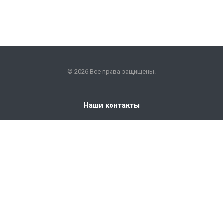
© 2026 Все права защищены.
Наши контакты
+7 (351) 225-09-22
info@snabkm.ru
Челябинск
ул. Отрадная 25, оф. 306