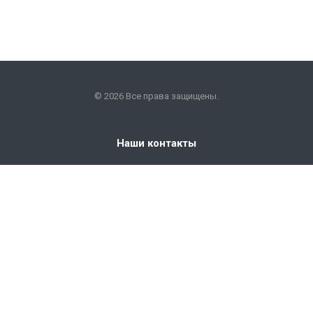
© 2026 Все права защищены.
Наши контакты
+7 (351) 225-09-22
info@snabkm.ru
Челябинск
ул. Отрадная 25, оф. 306