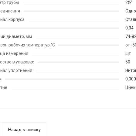
тр трубы
2½"
оединения
Одно
иал корпуса
Стал
0,34
ий диаметр, мм
74-8
зон рабочих температур,°С
от -5
ца измерения
шт
ество в упаковке
50
иал уплотнения
Нитр
м
0,00
тие
Цинк
Назад к списку