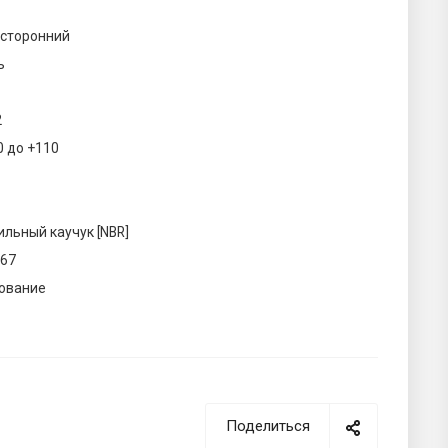
сторонний
ь
2
0 до +110
ильный каучук [NBR]
067
ование
Поделиться