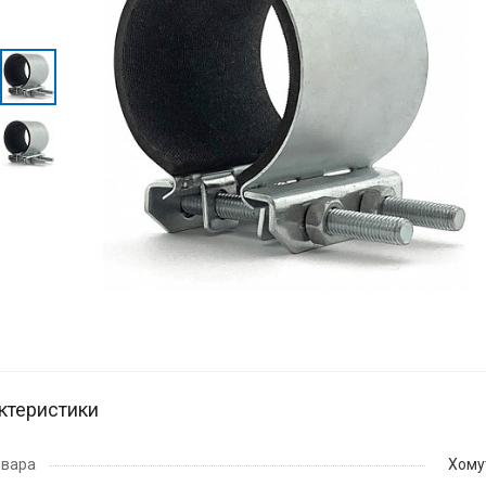
ктеристики
овара
Хому