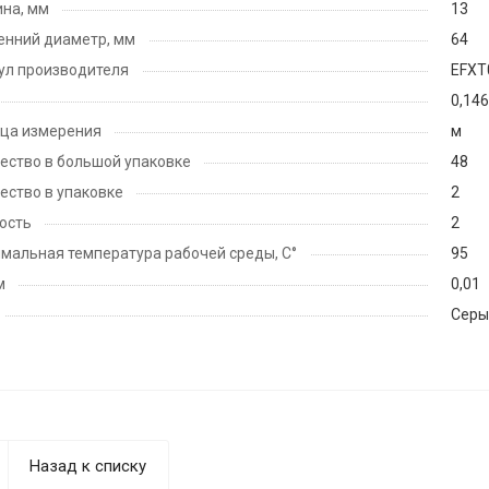
на, мм
13
енний диаметр, мм
64
ул производителя
EFXT
0,146
ца измерения
м
ество в большой упаковке
48
ество в упаковке
2
ость
2
мальная температура рабочей среды, С°
95
м
0,01
Серы
Назад к списку