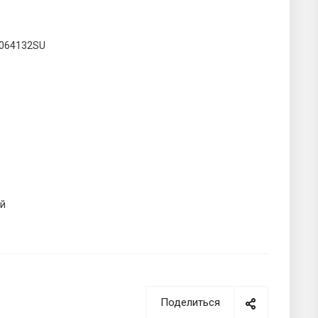
064132SU
й
Поделиться