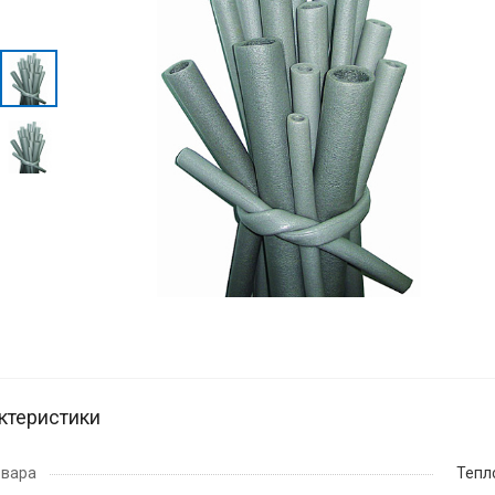
ктеристики
овара
Тепл