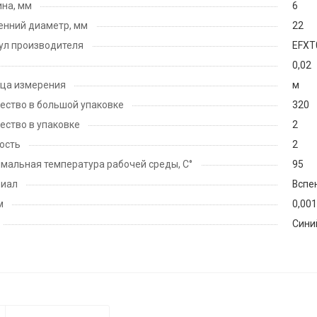
на, мм
6
енний диаметр, мм
22
ул производителя
EFXT
0,02
ца измерения
м
ество в большой упаковке
320
ество в упаковке
2
ость
2
мальная температура рабочей среды, С°
95
риал
Вспе
м
0,00
Сини