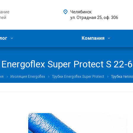
ание
Челябинск
лей
ул. Отрадная 25, оф. 306
лог
Компания
ergoflex Super Protect S 22-6
ия
Изоляция Energoflex
Трубки Energoflex Super Protect
Трубка тепло