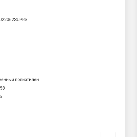
022062SUPRS
ненный полиэтилен
158
й