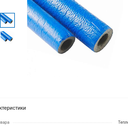
ктеристики
овара
Тепл