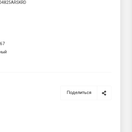
04825ARSKRD
067
ный
Поделиться