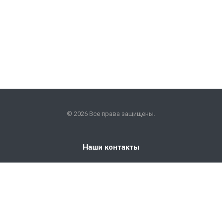
© 2026 Все права защищены.
Наши контакты
+7 (351) 225-09-22
info@snabkm.ru
Челябинск