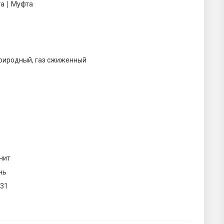
а ∣ Муфта
природный, газ сжиженный
нит
нь
231