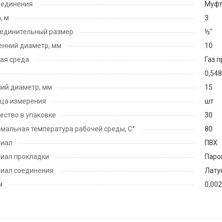
оединения
Муфт
, м
3
единительный размер
½"
енний диаметр, мм
10
ая среда
Газ 
0,548
ий диаметр, мм
15
ца измерения
шт
ество в упаковке
30
мальная температура рабочей среды, С°
80
риал
ПВХ
иал прокладки
Паро
иал соединения
Лату
м
0,00