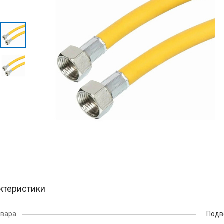
ктеристики
овара
Подв