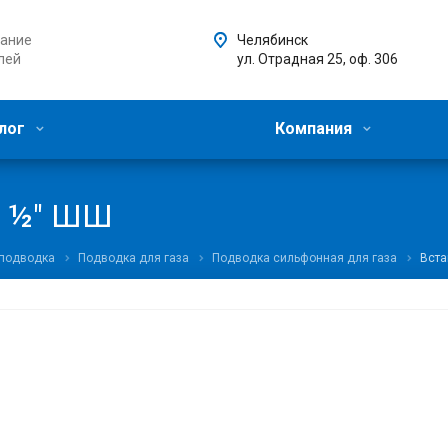
ание
Челябинск
лей
ул. Отрадная 25, оф. 306
лог
Компания
П ½" ШШ
 подводка
Подводка для газа
Подводка сильфонная для газа
Вста