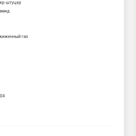
ер-штуцер
амид
сжиженный газ
004