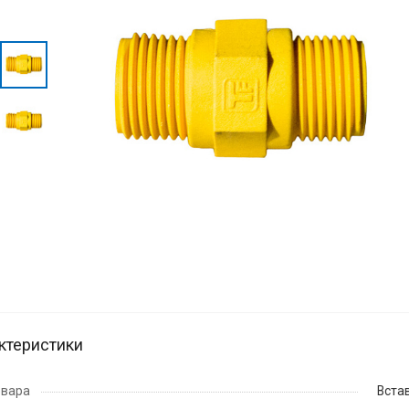
ктеристики
овара
Вста