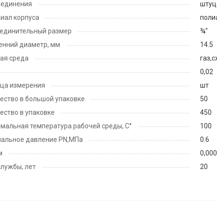
оединения
штуц
иал корпуса
поли
единительный размер
¾"
енний диаметр, мм
14.5
ая среда
газ,
0,02
ца измерения
шт
ество в большой упаковке
50
ество в упаковке
450
мальная температура рабочей среды, С°
100
альное давление PN,МПа
0.6
м
0,00
службы, лет
20